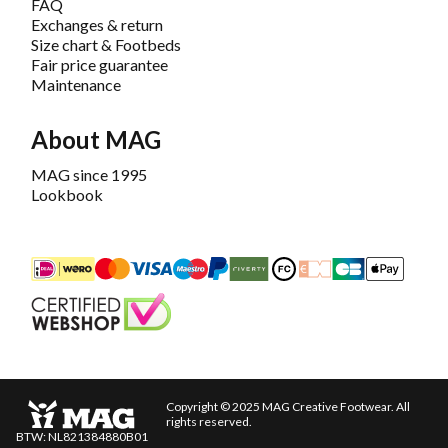
FAQ
Exchanges & return
Size chart & Footbeds
Fair price guarantee
Maintenance
About MAG
MAG since 1995
Lookbook
iDEAL
Mastercard
Bancontact
Maestro
PayPal
Riverty/Afterpay
FashionCheque
Overboeking
Carte Banca
Apple
Keurmerk
Copyright © 2025 MAG Creative Footwear. All
rights reserved.
BTW: NL821384880B01