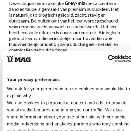
Deze chique semi-zakelijke
Grey-mix
met accenten in
zand en taupe is gemaakt van premium nubuckleer. Het
is natuurlijk (biologisch) gelooid, zacht, stevig en
duurzaam. De buitenkant van het leer wordt geschuurd
waardoor het zacht aanvoelt en soepel wordt. Het leer
heeft een volle dikte en is duurzaam en sterk. Biologisch
gelooid leer is milieuvriendelijk maar bovendien ook
huidvriendelijk omdat bij de productie geen metalen en
chemicaliën gebruikt worden.
Geweldig lopen gegarandeerd!
Your privacy preferences
Eigenschappen Sympasneaker 4464
We ask for your permission to use cookies and would like to
Grey
explain why.
We use cookies to personalise content and ads, to provide
Gemaakt van zacht en sterk, natuurlijk gelooid
nubuckleer. Dit premium leer is biologisch
social media features and to analyse our traffic. We also
geproduceerd en daardoor vrij van metalen en
share information about your use of our site with our social
chemische toevoegingen
media, advertising and analytics partners who may combine i
Beetje extra hakhoogte voor extra comfort en
with other information that you’ve provided to them or that