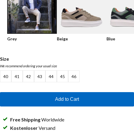
Low shoes
Loafers
Vegan
Sale
Sandals
Loafers
Grey
Beige
Blue
Bikerboots
Lace-up Boots
Size
We recommend ordering your usual size
Workerboots
40
41
42
43
44
45
46
Ankleboots with zipper
Chelseaboots
Add to Cart
Heels
Boots
Free Shipping
Worldwide
MAG Icons
Kostenloser
Versand