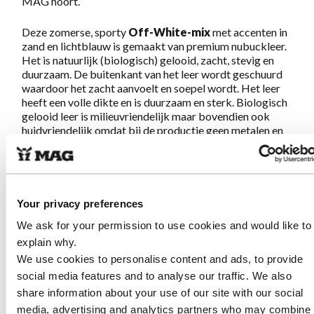
MAG hoort.
Deze zomerse, sporty
Off-White-mix
met accenten in
zand en lichtblauw is gemaakt van premium nubuckleer.
Het is natuurlijk (biologisch) gelooid, zacht, stevig en
duurzaam. De buitenkant van het leer wordt geschuurd
waardoor het zacht aanvoelt en soepel wordt. Het leer
heeft een volle dikte en is duurzaam en sterk. Biologisch
gelooid leer is milieuvriendelijk maar bovendien ook
huidvriendelijk omdat bij de productie geen metalen en
chemicaliën gebruikt worden.
Geweldig lopen gegarandeerd!
Your privacy preferences
Eigenschappen Sympasneaker 4464
We ask for your permission to use cookies and would like to
Off-White
explain why.
We use cookies to personalise content and ads, to provide
Gemaakt van zacht en sterk, natuurlijk gelooid
social media features and to analyse our traffic. We also
nubuckleer. Dit premium leer is biologisch
share information about your use of our site with our social
geproduceerd en daardoor vrij van metalen en
media, advertising and analytics partners who may combine i