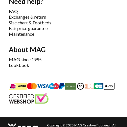
Need help?
FAQ
Exchanges & return
Size chart & Footbeds
Fair price guarantee
Maintenance
About MAG
MAG since 1995
Lookbook
iDEAL
Mastercard
Bancontact
Maestro
PayPal
Riverty/Afterpay
FashionCheque
Overboeking
Carte Banca
Apple
Keurmerk
Copyright © 2025 MAG Creative Footwear. All