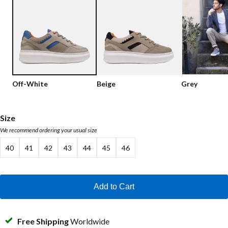
Low shoes
Loafers
Vegan
Sale
Sandals
Loafers
Bikerboots
Off-White
Beige
Grey
Lace-up Boots
Workerboots
Size
We recommend ordering your usual size
Ankleboots with zipper
40
41
42
43
44
45
46
Chelseaboots
Heels
Add to Cart
Boots
MAG Icons
Free Shipping
Worldwide